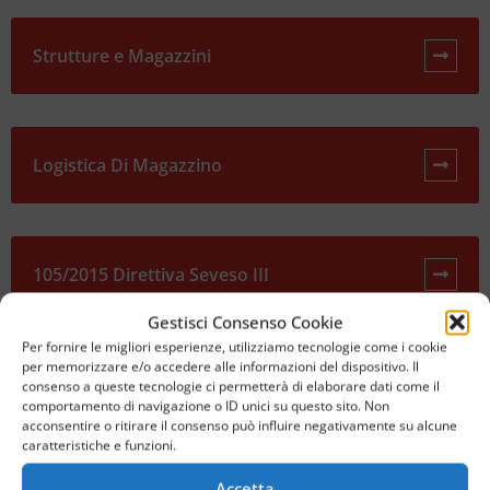
Strutture e Magazzini
Logistica Di Magazzino
105/2015 Direttiva Seveso III
Gestisci Consenso Cookie
Per fornire le migliori esperienze, utilizziamo tecnologie come i cookie
per memorizzare e/o accedere alle informazioni del dispositivo. Il
Richiesta preventivo
consenso a queste tecnologie ci permetterà di elaborare dati come il
comportamento di navigazione o ID unici su questo sito. Non
acconsentire o ritirare il consenso può influire negativamente su alcune
caratteristiche e funzioni.
Accetta