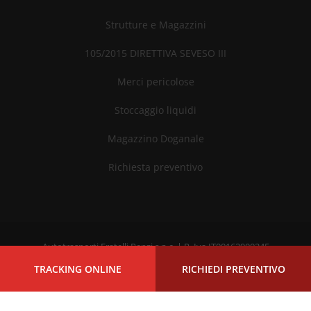
Strutture e Magazzini
105/2015 DIRETTIVA SEVESO III
Merci pericolose
Stoccaggio liquidi
Magazzino Doganale
Richiesta preventivo
Autotrasporti Fratelli Renzi s.n.c. | P. Iva IT00162900245
Privacy Policy
TRACKING ONLINE
RICHIEDI PREVENTIVO