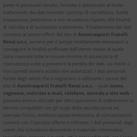
parte di personale istruito, formato e autorizzato al lecito
trattamento dei dati secondo i principi di correttezza, liceità,
trasparenza, pertinenza e non eccedenza rispetto alle finalità
di raccolta e di successivo trattamento. Il trattamento dei dati
connessi ai servizi offerti dal sito di
Autotrasporti Fratelli
Renzi s.n.c.
avviene per il tempo strettamente necessario a
conseguire le finalità prefissate dall’utente stesso al quale
sono riservate tutte le misure minime di sicurezza (e di
riservatezza) volte a prevenire la perdita dei dati, usi illeciti o
non corretti ovvero accessi non autorizzati. I dati personali
forniti dagli utenti che si registrano o utilizzano i servizi del
sito di
Autotrasporti Fratelli Renzi s.n.c.
– quali
nome,
cognome, indirizzo e-mail, telefono, azienda e sito web
–
possono essere utilizzati per altre operazioni di trattamento in
termini compatibili con gli scopi della raccolta come ad
esempio l’invio, mediante posta elettronica, di comunicazioni
coerenti con il servizio offerto e richiesto. I dati personali degli
utenti che richiedono documenti o materiale informativo
(newsletter, risposte a quesiti, atti e provvedimenti, ecc.) sono