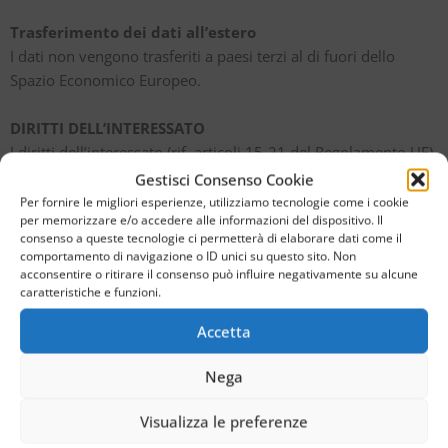
Trasferimento dei dati all’estero
I dati non vengono trasferiti a paesi terzi al di fuori dello
Spazio Economico Europeo.
DIRITTI DELL’INTERESSATO
I diritti dell’interessato (rif. articoli 15-21 del Regolamento UE)
possono essere esercitati in qualsiasi momento e si
Gestisci Consenso Cookie
riassumono nel diritto:
Per fornire le migliori esperienze, utilizziamo tecnologie come i cookie
per memorizzare e/o accedere alle informazioni del dispositivo. Il
di ottenere la conferma dell’esistenza o meno di un
consenso a queste tecnologie ci permetterà di elaborare dati come il
trattamento di dati personali che lo riguardano, e
comportamento di navigazione o ID unici su questo sito. Non
l’accesso agli stessi;
acconsentire o ritirare il consenso può influire negativamente su alcune
caratteristiche e funzioni.
di ottenere la rettifica dei dati senza ingiustificato
ritardo, inclusa l’integrazione dei dati;
Accetta
di ottenere la cancellazione dei dati;
di ottenere la limitazione del trattamento e la
Nega
comunicazione di eventuale revoca della stessa;
alla portabilità dei dati;
Visualizza le preferenze
di proporre reclamo a un’autorità di controllo.