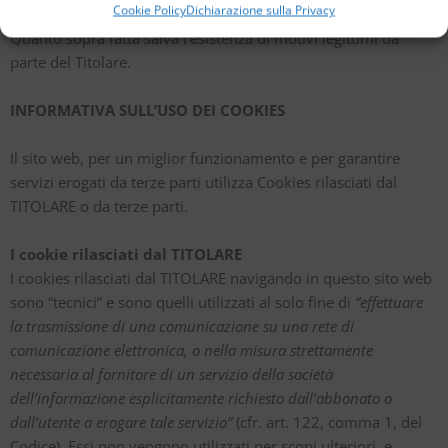
Cookie Policy
Dichiarazione sulla Privacy
Quanto sopra fatta salva l’esistenza di motivi legittimi da
parte del Titolare.
INFORMATIVA SULL’USO DEI COOKIES
Il sito web, per un miglior funzionamento e per garantire
servizi erogati da terze parti utilizza Cookies rilasciati dal
TITOLARE o da terze parti.
I cookie rilasciati dal TITOLARE
I cookies rilasciati dal TITOLARE navigando in questo sito web
sono “tecnici” e sono quelli utilizzati al solo fine di
“effettuare
la trasmissione di una comunicazione su una rete di
comunicazione elettronica, o nella misura strettamente
necessaria al fornitore di un servizio della società
dell’informazione esplicitamente richiesto dall’abbonato o
dall’utente a erogare tale servizio”
(cfr. art. 122, comma 1, del
Codice). Essi non vengono utilizzati per scopi ulteriori, e